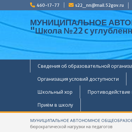
Перейти
460-17-77
s22_nn@mail.52gov.ru
к
содержимому
МУНИЦИПАЛЬНОЕ АВТ
"Школа №22 c углублен
Сведения об образовательной организ
Организация условий доступности
Школьный хор
Противодействие
Приём в школу
МУНИЦИПАЛЬНОЕ АВТОНОМНОЕ ОБЩЕОБРАЗОВАТЕЛ
бюрократической нагрузки на педагогов