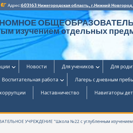
Адрес:
603163 Нижегородская область, г.Нижний Новгород,
ОНОМНОЕ ОБЩЕОБРАЗОВАТЕЛЬ
ным изучением отдельных пред
ации
Новости
Для учеников
Для роди
Воспитательная работа
Лагерь с дневным преб
 коррупции
Наставничество
Навигаторы дет
ЬНОЕ УЧРЕЖДЕНИЕ "Школа №22 c углубленным изучением о