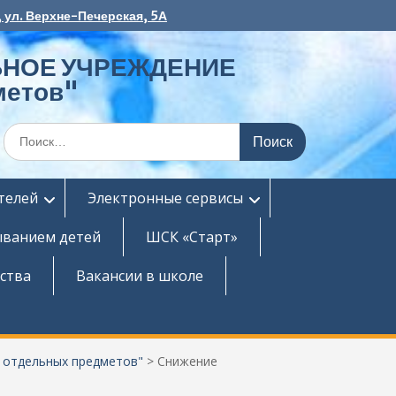
 ул. Верхне-Печерская, 5А
НОЕ УЧРЕЖДЕНИЕ
метов"
Поиск
по:
телей
Электронные сервисы
ыванием детей
ШСК «Старт»
ства
Вакансии в школе
тдельных предметов"
>
Снижение