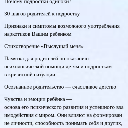
Почему подростки одиноки?
30 шагов родителей к подростку
Признаки и симптомы возможного употребления
наркотиков Вашим ребенком
Стихотворение «Выслушай меня»
Памятка для родителей по оказанию
психологической помощи детям и подросткам
в кризисной ситуации
Осознанное родительство — счастливое детство
Чувства
и
эмоции
ребёнка
—
основа
его
психического
развития
и
успешного
вза
имодействия
с
миром.
Они
влияют
на
формирован
ие
личности,
способность
понимать
себя
и
других,