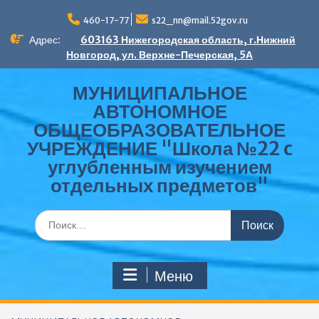
Перейти
к
460-17-77
s22_nn@mail.52gov.ru
содержимому
Адрес:
603163 Нижегородская область, г.Нижний
Новгород, ул. Верхне-Печерская, 5А
МУНИЦИПАЛЬНОЕ
АВТОНОМНОЕ
ОБЩЕОБРАЗОВАТЕЛЬНОЕ
УЧРЕЖДЕНИЕ "Школа №22 c
углубленным изучением
отдельных предметов"
Поиск
по:
Меню