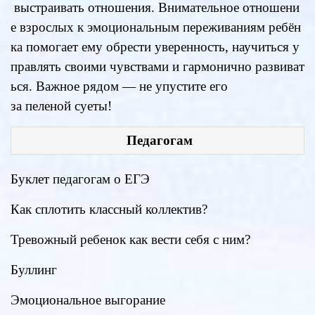
выстраивать
отношения.
Внимательное
отношени
е
взрослых
к
эмоциональным
переживаниям
ребён
ка
помогает
ему
обрести
уверенность,
научиться
у
правлять
своими
чувствами
и
гармонично
развиват
ься.
Важное рядом — не упустите его
за пеленой суеты!
Педагогам
Буклет педагогам о ЕГЭ
Как сплотить классный коллектив?
Тревожный ребенок как вести себя с ним?
Буллинг
Эмоциональное выгорание