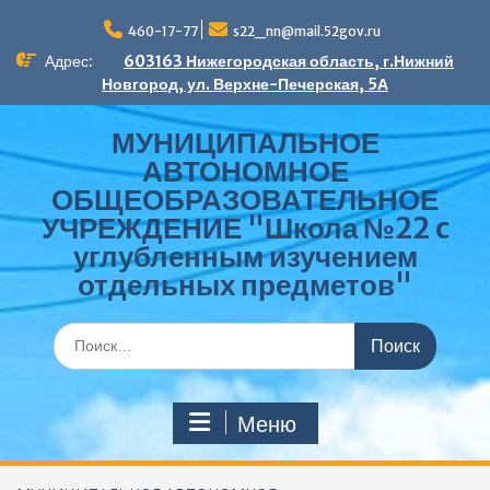
Перейти
к
460-17-77
s22_nn@mail.52gov.ru
содержимому
Адрес:
603163 Нижегородская область, г.Нижний
Новгород, ул. Верхне-Печерская, 5А
МУНИЦИПАЛЬНОЕ
АВТОНОМНОЕ
ОБЩЕОБРАЗОВАТЕЛЬНОЕ
УЧРЕЖДЕНИЕ "Школа №22 c
углубленным изучением
отдельных предметов"
Поиск
по:
Меню