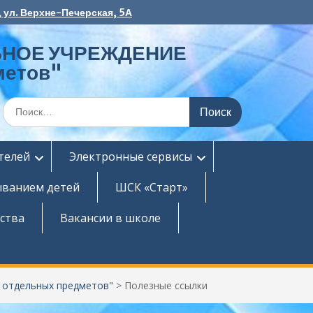
 ул. Верхне-Печерская, 5А
НОЕ УЧРЕЖДЕНИЕ
метов"
Поиск
по:
телей
Электронные сервисы
ыванием детей
ШСК «Старт»
ства
Вакансии в школе
тдельных предметов"
>
Полезные ссылки