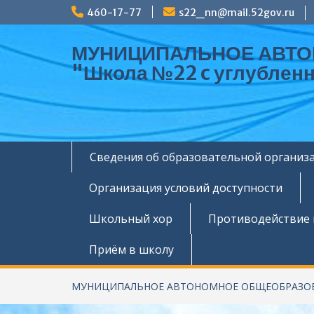
Перейти
460-17-77
s22_nn@mail.52gov.ru
к
содержимому
МУНИЦИПАЛЬНОЕ АВТ
"Школа №22 c углублен
Сведения об образовательной организ
Организация условий доступности
Школьный хор
Противодействие
Приём в школу
МУНИЦИПАЛЬНОЕ АВТОНОМНОЕ ОБЩЕОБРАЗОВАТЕЛ