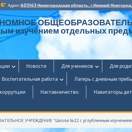
Адрес:
603163 Нижегородская область, г.Нижний Новгород,
ОНОМНОЕ ОБЩЕОБРАЗОВАТЕЛЬ
ным изучением отдельных пред
ации
Новости
Для учеников
Для роди
Воспитательная работа
Лагерь с дневным преб
 коррупции
Наставничество
Навигаторы дет
ЬНОЕ УЧРЕЖДЕНИЕ "Школа №22 c углубленным изучением о