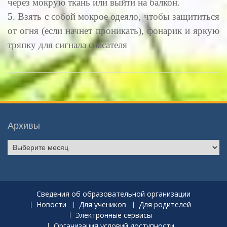
через мокрую ткань или выйти на балкон.
5. Взять с собой мокрое одеяло, чтобы защититься
от огня (если начнет проникать), фонарик и яркую
тряпку для сигнала спасателя
Архивы
Архивы
Сведения об образовательной организации
Новости
Для учеников
Для родителей
Электронные сервисы
Организация условий доступности