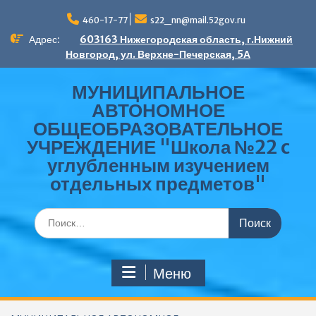
Перейти
к
460-17-77
s22_nn@mail.52gov.ru
содержимому
Адрес:
603163 Нижегородская область, г.Нижний
Новгород, ул. Верхне-Печерская, 5А
МУНИЦИПАЛЬНОЕ
АВТОНОМНОЕ
ОБЩЕОБРАЗОВАТЕЛЬНОЕ
УЧРЕЖДЕНИЕ "Школа №22 c
углубленным изучением
отдельных предметов"
Поиск
по:
Меню