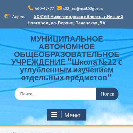
Перейти
к
460-17-77
s22_nn@mail.52gov.ru
содержимому
Адрес:
603163 Нижегородская область, г.Нижний
Новгород, ул. Верхне-Печерская, 5А
МУНИЦИПАЛЬНОЕ
АВТОНОМНОЕ
ОБЩЕОБРАЗОВАТЕЛЬНОЕ
УЧРЕЖДЕНИЕ "Школа №22 c
углубленным изучением
отдельных предметов"
Поиск
по:
Меню