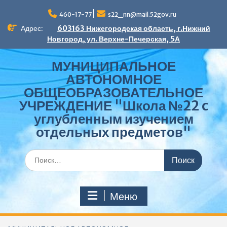
Перейти
к
460-17-77
s22_nn@mail.52gov.ru
содержимому
Адрес:
603163 Нижегородская область, г.Нижний
Новгород, ул. Верхне-Печерская, 5А
МУНИЦИПАЛЬНОЕ
АВТОНОМНОЕ
ОБЩЕОБРАЗОВАТЕЛЬНОЕ
УЧРЕЖДЕНИЕ "Школа №22 c
углубленным изучением
отдельных предметов"
Поиск
по:
Меню